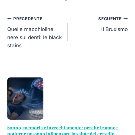
Navigazione
PRECEDENTE
SEGUENTE
articoli
Quelle macchioline
Il Bruxismo
nere sui denti: le black
stains
Sonno, memoria e invecchiamento: perché le apnee
notturne possono influenzare la salute del cervello