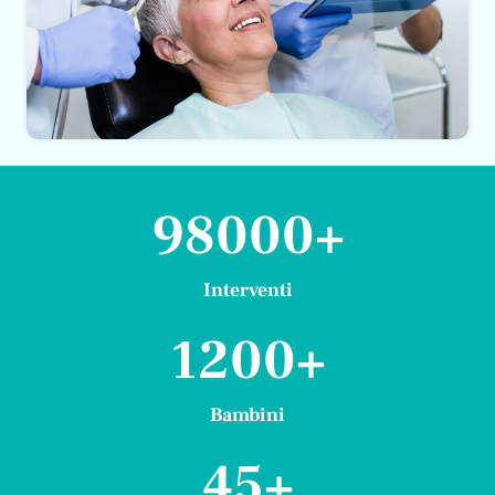
98000+
98000+
Interventi
1200+
1200+
Bambini
45+
45+