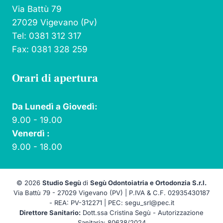
Via Battù 79
27029 Vigevano (Pv)
Tel: 0381 312 317
Fax: 0381 328 259
Orari di apertura
Da Lunedì a Giovedì:
9.00 - 19.00
Venerdì :
9.00 - 18.00
© 2026
Studio Segù
di
Segù Odontoiatria e Ortodonzia S.r.l.
Via Battù 79 -
27029 Vigevano (PV) |
P.IVA & C.F. 02935430187
- REA: PV-312271 | PEC: segu_srl@pec.it
Direttore Sanitario:
Dott.ssa Cristina Segù - Autorizzazione
Sanitaria: 80638/2024