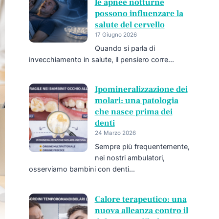
le apnee notturne
possono influenzare la
salute del cervello
17 Giugno 2026
Quando si parla di
invecchiamento in salute, il pensiero corre...
Ipomineralizzazione dei
molari: una patologia
che nasce prima dei
denti
24 Marzo 2026
Sempre più frequentemente,
nei nostri ambulatori,
osserviamo bambini con denti...
Calore terapeutico: una
nuova alleanza contro il