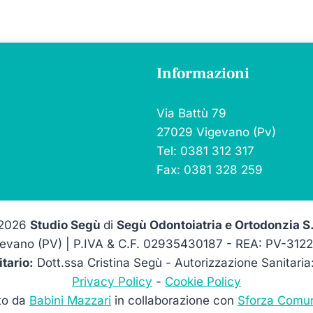
Informazioni
Via Battù 79
27029 Vigevano (Pv)
Tel: 0381 312 317
Fax: 0381 328 259
2026
Studio Segù
di
Segù Odontoiatria e Ortodonzia S.
evano (PV) |
P.IVA & C.F. 02935430187 - REA: PV-31227
itario:
Dott.ssa Cristina Segù - Autorizzazione Sanitar
Privacy Policy
-
Cookie Policy
to da
Babini Mazzari
in collaborazione con
Sforza Comu