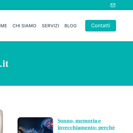
Contatti
OME
CHI SIAMO
SERVIZI
BLOG
it
Sonno, memoria e
invecchiamento: perché