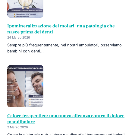
Ipomineralizzazione dei molari: una patologia che
nasce prima dei denti
24 Marzo 2026
Sempre più frequentemente, nei nostri ambulatori, osserviamo
bambini con denti...
Calore terapeutico: una nuova alleanza contro il dolore
mandibolare
2 Marzo 2026
Come la diatermia può aiutare nei disordini temporomandibolariI