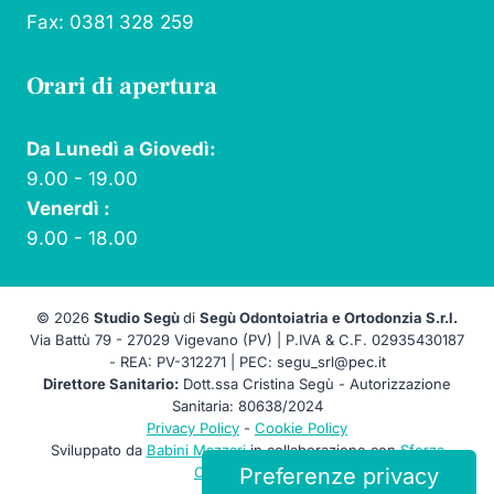
Fax: 0381 328 259
Orari di apertura
Da Lunedì a Giovedì:
9.00 - 19.00
Venerdì :
9.00 - 18.00
© 2026
Studio Segù
di
Segù Odontoiatria e Ortodonzia S.r.l.
Via Battù 79 -
27029 Vigevano (PV) |
P.IVA & C.F. 02935430187
- REA: PV-312271 | PEC: segu_srl@pec.it
Direttore Sanitario:
Dott.ssa Cristina Segù - Autorizzazione
Sanitaria: 80638/2024
Privacy Policy
-
Cookie Policy
Sviluppato da
Babini Mazzari
in collaborazione con
Sforza
Comunicazione